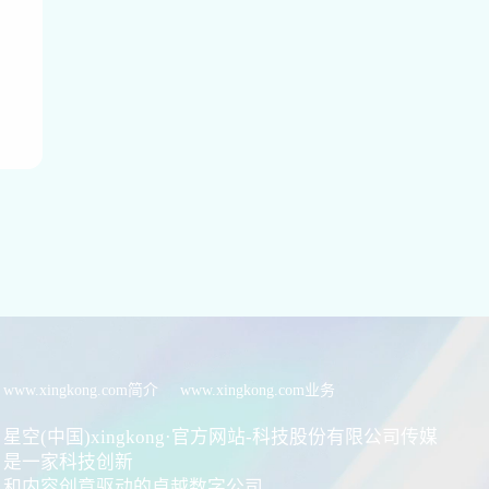
www.xingkong.com简介
www.xingkong.com业务
星空(中国)xingkong·官方网站-科技股份有限公司传媒
是一家科技创新
和内容创意驱动的卓越数字公司